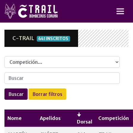
C-TRAIL
441 INSCRITOS
Competicion
Nome
Apelidos
Competición
Dorsal