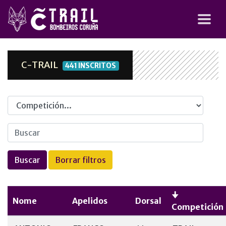
C-TRAIL
441 INSCRITOS
Competicion
Nome
Apelidos
Dorsal
Competición