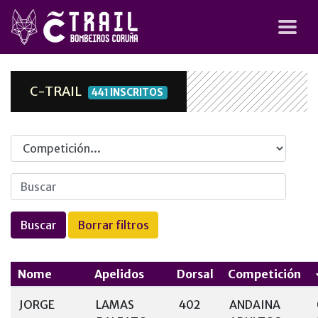
C-TRAIL
441 INSCRITOS
Competicion
Nome
Apelidos
Dorsal
Competición
JORGE
LAMAS
402
ANDAINA