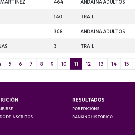
 MARTÍNEZ
464
ANDAINA ADULTOS
140
TRAIL
368
ANDAINA ADULTOS
NAS
3
TRAIL
4
5
6
7
8
9
10
11
12
13
14
15
CRICIÓN
RESULTADOS
IBIRSE
POR EDICIÓNS
DO DE INSCRITOS
RANKING HISTÓRICO