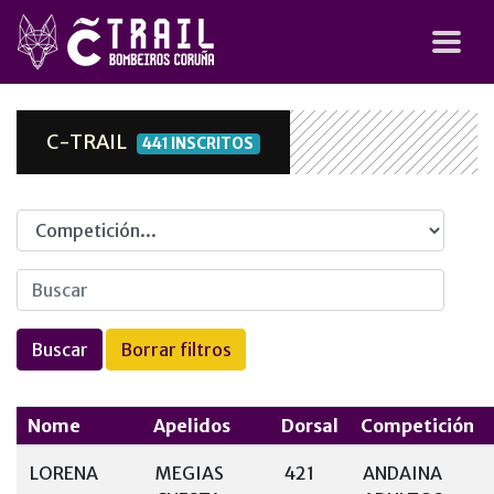
C-TRAIL
441 INSCRITOS
Competicion
Nome
Apelidos
Dorsal
Competición
LORENA
MEGIAS
421
ANDAINA