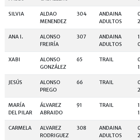
SILVIA
ALDAO
304
ANDAINA
MENENDEZ
ADULTOS
ANA I.
ALONSO
307
ANDAINA
FREIRÍA
ADULTOS
XABI
ALONSO
65
TRAIL
GONZÁLEZ
1
JESÚS
ALONSO
66
TRAIL
PREGO
MARÍA
ÁLVAREZ
91
TRAIL
DEL PILAR
ABRAIDO
CARMELA
ALVAREZ
308
ANDAINA
RODRIGUEZ
ADULTOS