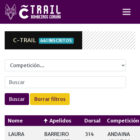
C-TRAIL
441 INSCRITOS
Competicion
Nome
Apelidos
Dorsal
Competición
LAURA
BARREIRO
314
ANDAINA