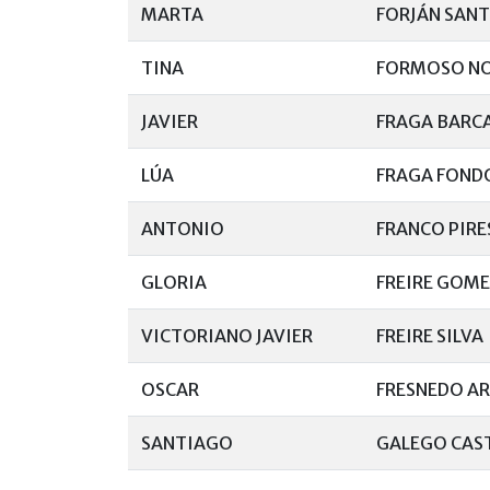
MARTA
FORJÁN SAN
TINA
FORMOSO N
JAVIER
FRAGA BARC
LÚA
FRAGA FOND
ANTONIO
FRANCO PIRE
GLORIA
FREIRE GOM
VICTORIANO JAVIER
FREIRE SILVA
OSCAR
FRESNEDO AR
SANTIAGO
GALEGO CAS