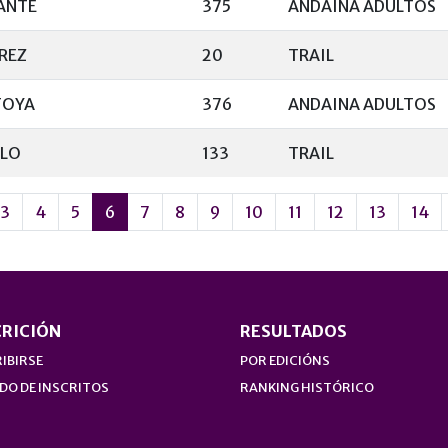
ANTE
375
ANDAINA ADULTOS
REZ
20
TRAIL
TOYA
376
ANDAINA ADULTOS
NLO
133
TRAIL
3
4
5
6
7
8
9
10
11
12
13
14
CRICIÓN
RESULTADOS
IBIRSE
POR EDICIÓNS
DO DE INSCRITOS
RANKING HISTÓRICO