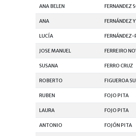
ANA BELEN
FERNANDEZ 
ANA
FERNÁNDEZ 
LUCÍA
FERNÁNDEZ-
JOSE MANUEL
FERREIRO N
SUSANA
FERRO CRUZ
ROBERTO
FIGUEROA S
RUBEN
FOJO PITA
LAURA
FOJO PITA
ANTONIO
FOJÓN PITA