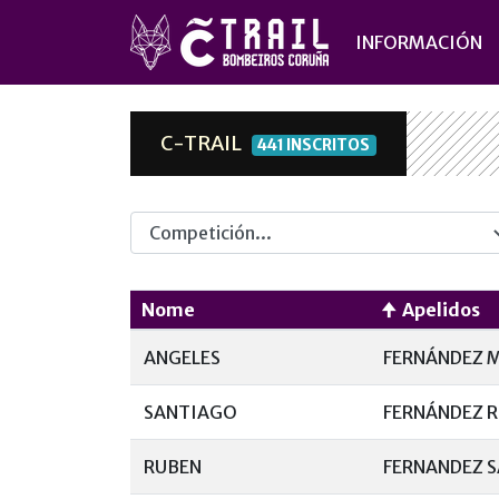
INFORMACIÓN
C-TRAIL
441 INSCRITOS
Competicion
Nome
Apelidos
ANGELES
FERNÁNDEZ 
SANTIAGO
FERNÁNDEZ 
RUBEN
FERNANDEZ 