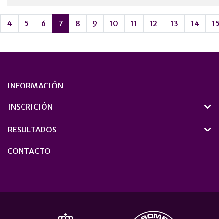
4
5
6
7
8
9
10
11
12
13
14
1
INFORMACIÓN
INSCRICIÓN
RESULTADOS
CONTACTO