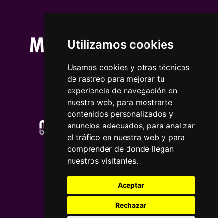
Utilizamos cookies
Usamos cookies y otras técnicas
de rastreo para mejorar tu
experiencia de navegación en
nuestra web, para mostrarte
contenidos personalizados y
anuncios adecuados, para analizar
el tráfico en nuestra web y para
comprender de donde llegan
nuestros visitantes.
Aceptar
Rechazar