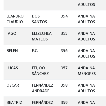
ADULTOS
LEANDRO
DOS
354
ANDAINA
CLAUDIO
SANTOS
ADULTOS
IAGO
ELIZECHEA
355
ANDAINA
MATEOS
ADULTOS
BELEN
F.C.
356
ANDAINA
ADULTOS
LUCAS
FEIJOO
357
ANDAINA
SÁNCHEZ
MENORES
OSCAR
FERNÁNDEZ
358
ANDAINA
ANDRADE
ADULTOS
BEATRIZ
FERNÁNDEZ
359
ANDAINA