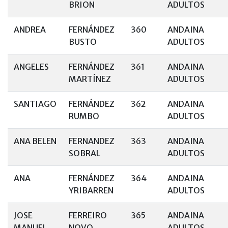
BRION
ADULTOS
ANDREA
FERNÁNDEZ
360
ANDAINA
BUSTO
ADULTOS
ANGELES
FERNÁNDEZ
361
ANDAINA
MARTÍNEZ
ADULTOS
SANTIAGO
FERNÁNDEZ
362
ANDAINA
RUMBO
ADULTOS
ANA BELEN
FERNANDEZ
363
ANDAINA
SOBRAL
ADULTOS
ANA
FERNÁNDEZ
364
ANDAINA
YRIBARREN
ADULTOS
JOSE
FERREIRO
365
ANDAINA
MANUEL
NOVO
ADULTOS