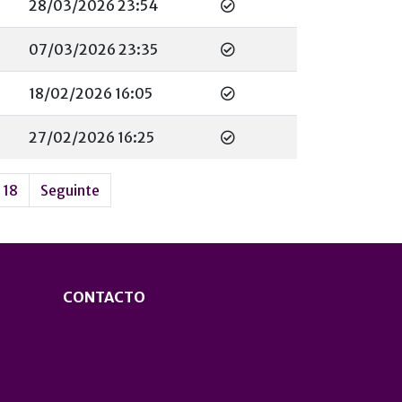
28/03/2026 23:54
07/03/2026 23:35
18/02/2026 16:05
27/02/2026 16:25
18
Seguinte
CONTACTO