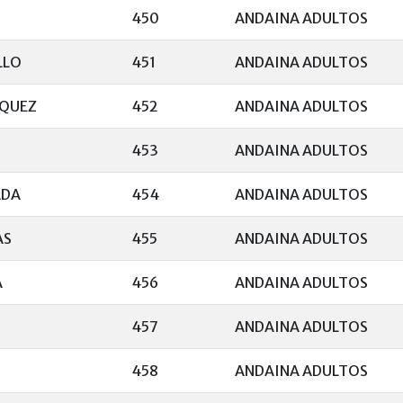
450
ANDAINA ADULTOS
LLO
451
ANDAINA ADULTOS
ZQUEZ
452
ANDAINA ADULTOS
453
ANDAINA ADULTOS
ADA
454
ANDAINA ADULTOS
AS
455
ANDAINA ADULTOS
A
456
ANDAINA ADULTOS
457
ANDAINA ADULTOS
458
ANDAINA ADULTOS