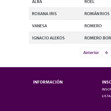
ALBA
ROEL
ROXANA IRIS
ROMÁN RIOS
VANESA
ROMERO
IGNACIO ALEKOS
ROMERO BO
Anterior
6
INFORMACIÓN
INS
INSCR
LISTA