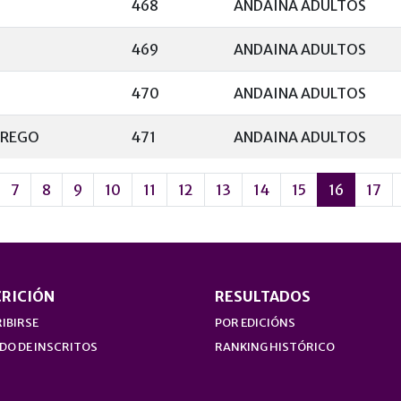
468
ANDAINA ADULTOS
469
ANDAINA ADULTOS
470
ANDAINA ADULTOS
RREGO
471
ANDAINA ADULTOS
7
8
9
10
11
12
13
14
15
16
17
CRICIÓN
RESULTADOS
IBIRSE
POR EDICIÓNS
DO DE INSCRITOS
RANKING HISTÓRICO