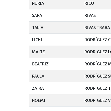
NURIA
RICO
SARA
RIVAS
TALÍA
RIVAS TRABA
LICHI
RODRÍGUEZ 
MAITE
RODRIGUEZ L
BEATRIZ
RODRÍGUEZ 
PAULA
RODRÍGUEZ S
ZAIRA
RODRÍGUEZ 
NOEMI
RODRIGUEZ V