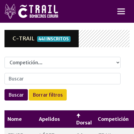
C-TRAIL
441 INSCRITOS
Competicion
Nome
Apelidos
Competición
Dorsal