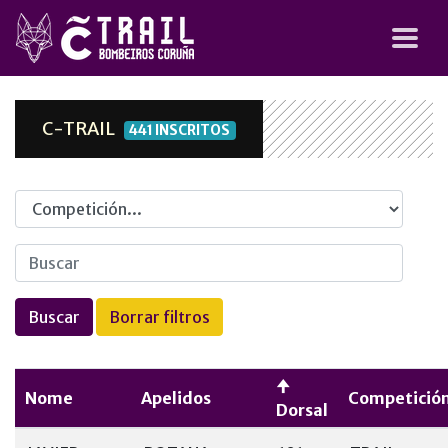
C-TRAIL
441 INSCRITOS
Competicion
Nome
Apelidos
Competició
Dorsal