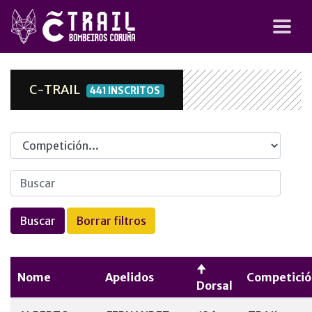
C-TRAIL
441 INSCRITOS
Competicion
Nome
Apelidos
Competició
Dorsal