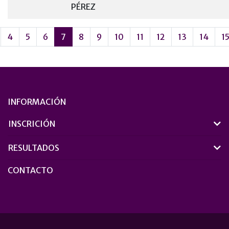
PÉREZ
4
5
6
7
8
9
10
11
12
13
14
1
INFORMACIÓN
INSCRICIÓN
RESULTADOS
CONTACTO