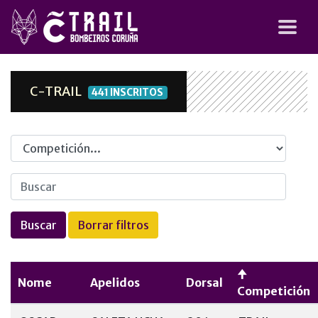
C-TRAIL
441 INSCRITOS
Competicion
Nome
Apelidos
Dorsal
Competición