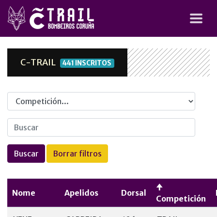
C-TRAIL
441 INSCRITOS
Competicion
Nome
Apelidos
Dorsal
Competición