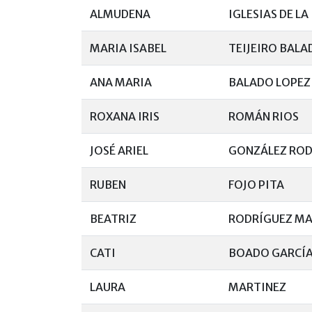
ALMUDENA
IGLESIAS DE LA
MARIA ISABEL
TEIJEIRO BALA
ANA MARIA
BALADO LOPEZ
ROXANA IRIS
ROMÁN RIOS
JOSÉ ARIEL
GONZÁLEZ ROD
RUBEN
FOJO PITA
BEATRIZ
RODRÍGUEZ MA
CATI
BOADO GARCÍ
LAURA
MARTINEZ