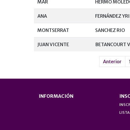
MAR
HERMO MOLED
ANA
FERNÁNDEZ YR
MONTSERRAT
SANCHEZ RIO
JUAN VICENTE
BETANCOURT V
Anterior
INFORMACIÓN
INS
INSCR
LISTA