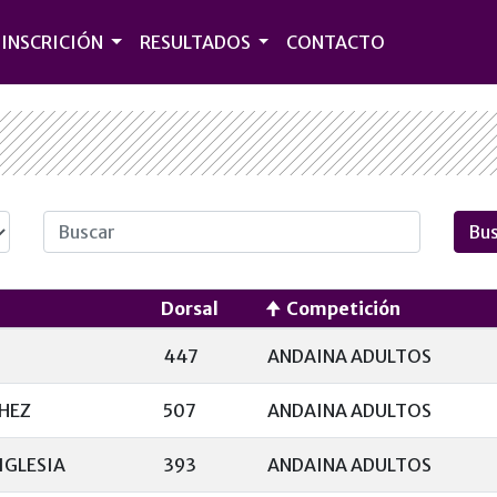
INSCRICIÓN
RESULTADOS
CONTACTO
Dorsal
Competición
447
ANDAINA ADULTOS
HEZ
507
ANDAINA ADULTOS
 IGLESIA
393
ANDAINA ADULTOS