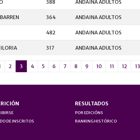
O
388
ANDAINA ADULTOS
IBARREN
364
ANDAINA ADULTOS
482
ANDAINA ADULTOS
ILORIA
317
ANDAINA ADULTOS
1
2
3
4
5
6
7
8
9
10
11
12
1
CRICIÓN
RESULTADOS
IBIRSE
POR EDICIÓNS
DO DE INSCRITOS
RANKING HISTÓRICO