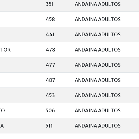
351
ANDAINA ADULTOS
458
ANDAINA ADULTOS
441
ANDAINA ADULTOS
STOR
478
ANDAINA ADULTOS
477
ANDAINA ADULTOS
487
ANDAINA ADULTOS
453
ANDAINA ADULTOS
TO
506
ANDAINA ADULTOS
GA
511
ANDAINA ADULTOS