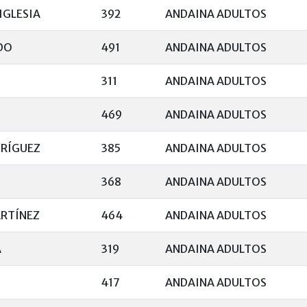
 IGLESIA
392
ANDAINA ADULTOS
DO
491
ANDAINA ADULTOS
311
ANDAINA ADULTOS
469
ANDAINA ADULTOS
RÍGUEZ
385
ANDAINA ADULTOS
368
ANDAINA ADULTOS
RTÍNEZ
464
ANDAINA ADULTOS
A
319
ANDAINA ADULTOS
417
ANDAINA ADULTOS