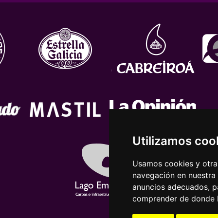
Utilizamos coo
Usamos cookies y otras
navegación en nuestra
anuncios adecuados, pa
comprender de donde ll