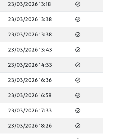
23/03/2026 13:18
23/03/2026 13:38
23/03/2026 13:38
23/03/2026 13:43
23/03/2026 14:33
23/03/2026 16:36
23/03/2026 16:58
23/03/2026 17:33
23/03/2026 18:26