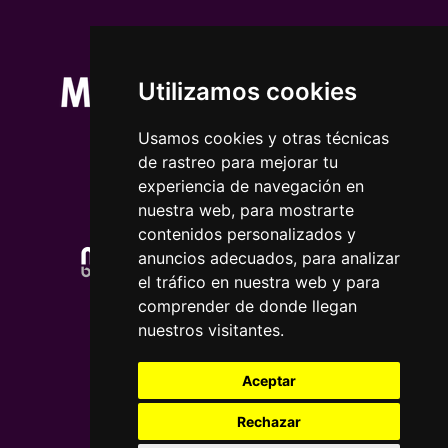
Utilizamos cookies
Usamos cookies y otras técnicas
de rastreo para mejorar tu
experiencia de navegación en
nuestra web, para mostrarte
contenidos personalizados y
anuncios adecuados, para analizar
el tráfico en nuestra web y para
comprender de donde llegan
nuestros visitantes.
Aceptar
Rechazar