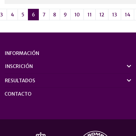
3
4
5
6
7
8
9
10
11
12
13
14
INFORMACIÓN
INSCRICIÓN
RESULTADOS
CONTACTO