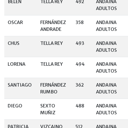
BELEN
TELLA REY
492
ANDAINA
ADULTOS
OSCAR
FERNÁNDEZ
358
ANDAINA
ANDRADE
ADULTOS
CHUS
TELLA REY
493
ANDAINA
ADULTOS
LORENA
TELLA REY
494
ANDAINA
ADULTOS
SANTIAGO
FERNÁNDEZ
362
ANDAINA
RUMBO
ADULTOS
DIEGO
SEXTO
488
ANDAINA
MUÑIZ
ADULTOS
PATRICIA
VIZCAINO
512
ANDAINA