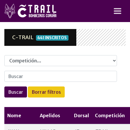
C-TRAIL
441 INSCRITOS
Competicion
Nome
Apelidos
Dorsal
Competición