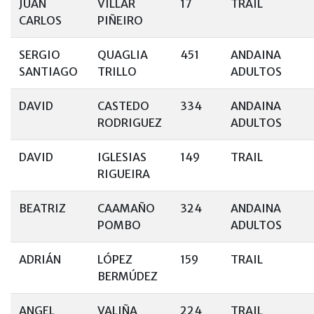
JUAN
VILLAR
17
TRAIL
CARLOS
PIÑEIRO
SERGIO
QUAGLIA
451
ANDAINA
SANTIAGO
TRILLO
ADULTOS
DAVID
CASTEDO
334
ANDAINA
RODRIGUEZ
ADULTOS
DAVID
IGLESIAS
149
TRAIL
RIGUEIRA
BEATRIZ
CAAMAÑO
324
ANDAINA
POMBO
ADULTOS
ADRIÁN
LÓPEZ
159
TRAIL
BERMÚDEZ
ANGEL
VALIÑA
224
TRAIL