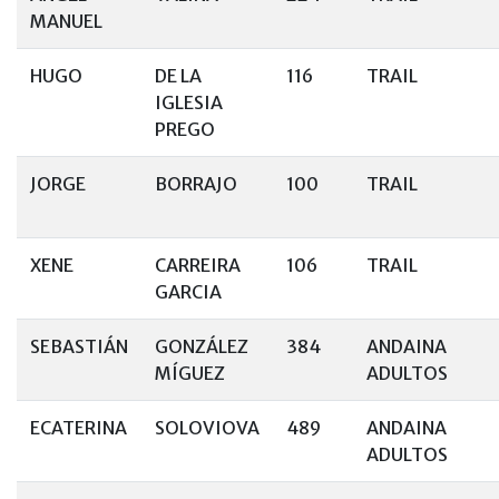
MANUEL
HUGO
DE LA
116
TRAIL
IGLESIA
PREGO
JORGE
BORRAJO
100
TRAIL
XENE
CARREIRA
106
TRAIL
GARCIA
SEBASTIÁN
GONZÁLEZ
384
ANDAINA
MÍGUEZ
ADULTOS
ECATERINA
SOLOVIOVA
489
ANDAINA
ADULTOS