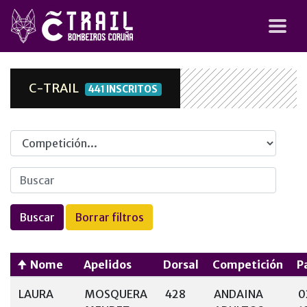
C-TRAIL
441 INSCRITOS
Competicion
Nome
Apelidos
Dorsal
Competición
P
LAURA
MOSQUERA
428
ANDAINA
0