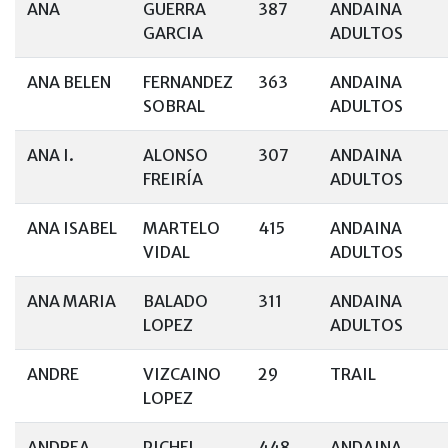
ANA
GUERRA
387
ANDAINA
GARCIA
ADULTOS
ANA BELEN
FERNANDEZ
363
ANDAINA
SOBRAL
ADULTOS
ANA I.
ALONSO
307
ANDAINA
FREIRÍA
ADULTOS
ANA ISABEL
MARTELO
415
ANDAINA
VIDAL
ADULTOS
ANA MARIA
BALADO
311
ANDAINA
LOPEZ
ADULTOS
ANDRE
VIZCAINO
29
TRAIL
LOPEZ
ANDREA
PICHEL
448
ANDAINA