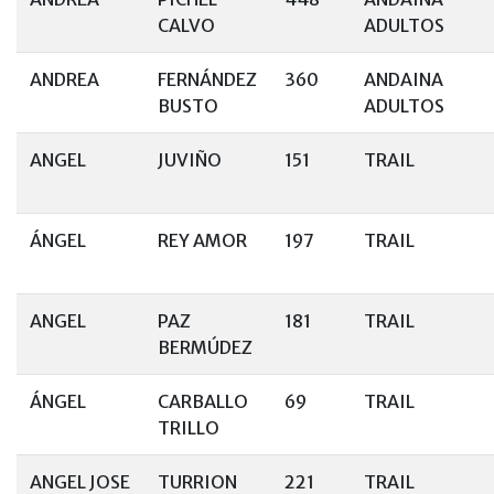
CALVO
ADULTOS
ANDREA
FERNÁNDEZ
360
ANDAINA
BUSTO
ADULTOS
ANGEL
JUVIÑO
151
TRAIL
ÁNGEL
REY AMOR
197
TRAIL
ANGEL
PAZ
181
TRAIL
BERMÚDEZ
ÁNGEL
CARBALLO
69
TRAIL
TRILLO
ANGEL JOSE
TURRION
221
TRAIL