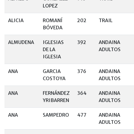
LOPEZ
ALICIA
ROMANÍ
202
TRAIL
BÓVEDA
ALMUDENA
IGLESIAS
392
ANDAINA
DE LA
ADULTOS
IGLESIA
ANA
GARCIA
376
ANDAINA
COSTOYA
ADULTOS
ANA
FERNÁNDEZ
364
ANDAINA
YRIBARREN
ADULTOS
ANA
SAMPEDRO
477
ANDAINA
ADULTOS