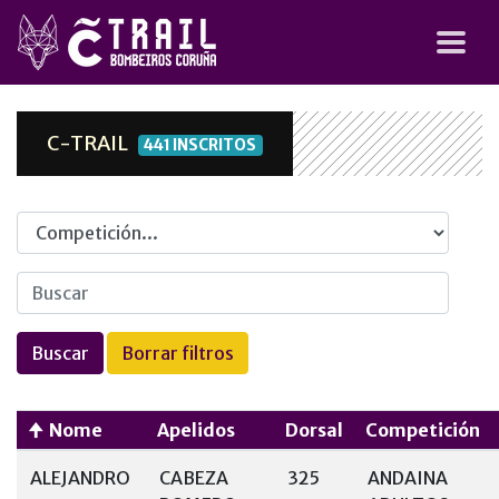
C-TRAIL
441 INSCRITOS
Competicion
Nome
Apelidos
Dorsal
Competición
ALEJANDRO
CABEZA
325
ANDAINA