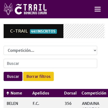
C-TRAIL
441 INSCRITOS
Competicion
Nome
Apelidos
Dorsal
Competición
BELEN
F.C.
356
ANDAINA