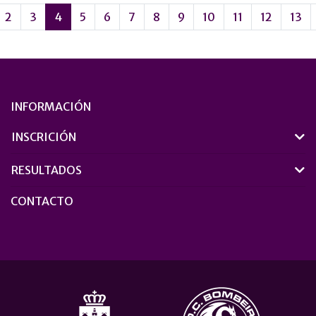
2
3
4
5
6
7
8
9
10
11
12
13
INFORMACIÓN
INSCRICIÓN
RESULTADOS
CONTACTO