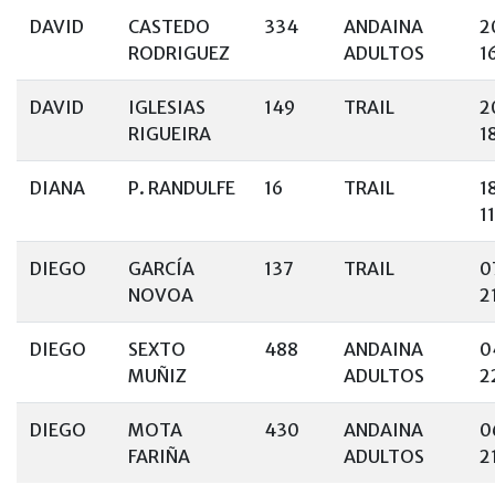
DAVID
CASTEDO
334
ANDAINA
2
RODRIGUEZ
ADULTOS
1
DAVID
IGLESIAS
149
TRAIL
2
RIGUEIRA
1
DIANA
P. RANDULFE
16
TRAIL
1
1
DIEGO
GARCÍA
137
TRAIL
0
NOVOA
2
DIEGO
SEXTO
488
ANDAINA
0
MUÑIZ
ADULTOS
2
DIEGO
MOTA
430
ANDAINA
0
FARIÑA
ADULTOS
2