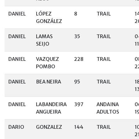
DANIEL
LÓPEZ
8
TRAIL
1
GONZÁLEZ
2
DANIEL
LAMAS
35
TRAIL
0
SEIJO
1
DANIEL
VAZQUEZ
228
TRAIL
0
POMBO
2
DANIEL
BEA NEIRA
95
TRAIL
1
1
DANIEL
LABANDEIRA
397
ANDAINA
0
ANGUEIRA
ADULTOS
1
DARIO
GONZALEZ
144
TRAIL
1
2