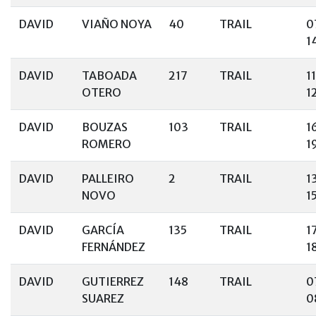
DAVID
VIAÑO NOYA
40
TRAIL
0
1
DAVID
TABOADA
217
TRAIL
1
OTERO
1
DAVID
BOUZAS
103
TRAIL
1
ROMERO
1
DAVID
PALLEIRO
2
TRAIL
1
NOVO
1
DAVID
GARCÍA
135
TRAIL
1
FERNÁNDEZ
1
DAVID
GUTIERREZ
148
TRAIL
0
SUAREZ
0