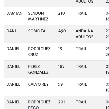
ADULTOS
2
DAMIAN
SENDON
210
TRAIL
0
MARTINEZ
1
DANI
SOMOZA
490
ANDAINA
2
ADULTOS
2
DANIEL
RODRIGUEZ
19
TRAIL
2
CRUZ
2
DANIEL
PEREZ
185
TRAIL
0
GONZALEZ
1
DANIEL
CALVO REY
59
TRAIL
0
1
DANIEL
RODRÍGUEZ
201
TRAIL
0
REGO
1