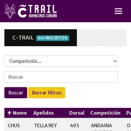
C-TRAIL
441 INSCRITOS
Competicion
Nome
Apelidos
Dorsal
Competición
P
CHUS
TELLA REY
493
ANDAINA
0