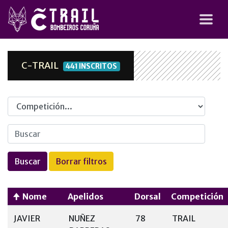
C-TRAIL
441 INSCRITOS
Competicion
Nome
Apelidos
Dorsal
Competición
JAVIER
NUÑEZ
78
TRAIL