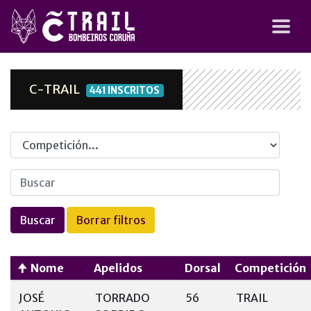
C-TRAIL
441 INSCRITOS
Competicion
Nome
Apelidos
Dorsal
Competición
JOSÉ
TORRADO
56
TRAIL