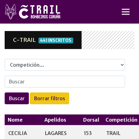
C-TRAIL
441 INSCRITOS
Competicion
Nome
Apelidos
Dorsal
Competición
CECILIA
LAGARES
153
TRAIL