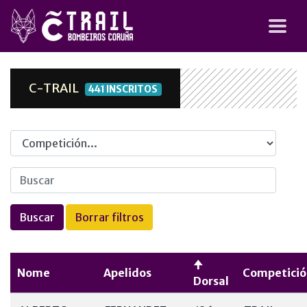
C-TRAIL
441 INSCRITOS
Competicion
Nome
Apelidos
Competició
Dorsal