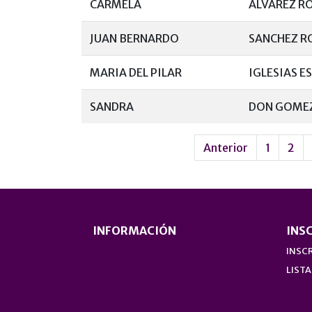
CARMELA
ALVAREZ R
JUAN BERNARDO
SANCHEZ R
MARIA DEL PILAR
IGLESIAS E
SANDRA
DON GOME
Anterior
1
2
INFORMACIÓN
INS
INSCR
LISTA