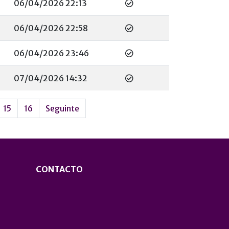
06/04/2026 22:13
06/04/2026 22:58
06/04/2026 23:46
07/04/2026 14:32
15
16
Seguinte
CONTACTO