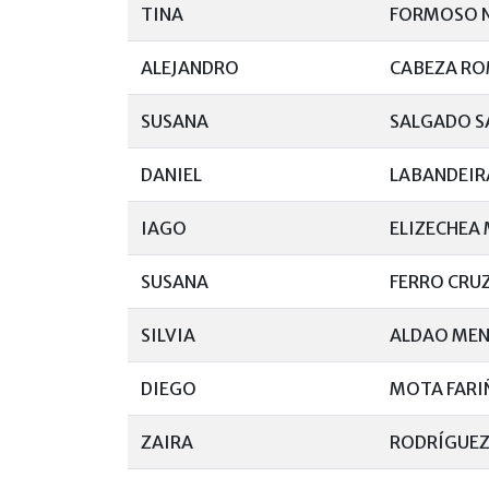
TINA
FORMOSO 
ALEJANDRO
CABEZA R
SUSANA
SALGADO 
DANIEL
LABANDEIR
IAGO
ELIZECHEA
SUSANA
FERRO CRU
SILVIA
ALDAO ME
DIEGO
MOTA FARI
ZAIRA
RODRÍGUEZ