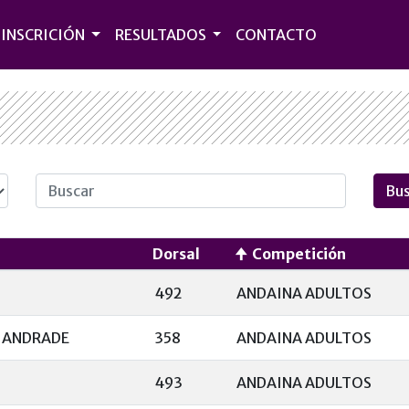
INSCRICIÓN
RESULTADOS
CONTACTO
Dorsal
Competición
492
ANDAINA ADULTOS
 ANDRADE
358
ANDAINA ADULTOS
493
ANDAINA ADULTOS