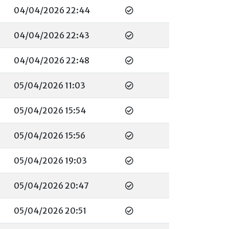
04/04/2026 22:44
04/04/2026 22:43
04/04/2026 22:48
05/04/2026 11:03
05/04/2026 15:54
05/04/2026 15:56
05/04/2026 19:03
05/04/2026 20:47
05/04/2026 20:51