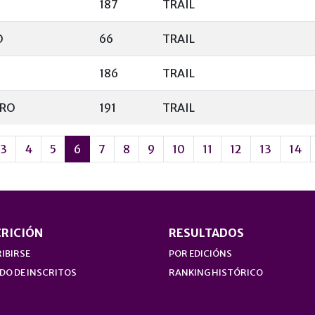
187
TRAIL
O
66
TRAIL
186
TRAIL
IRO
191
TRAIL
3
4
5
6
7
8
9
10
11
12
13
14
CRICIÓN
RESULTADOS
IBIRSE
POR EDICIÓNS
DO DE INSCRITOS
RANKING HISTÓRICO