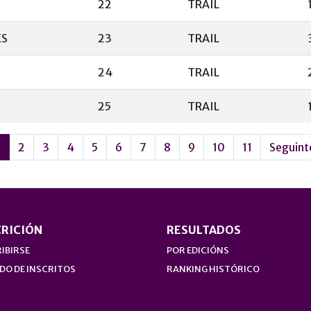
22
TRAIL
ES
23
TRAIL
24
TRAIL
25
TRAIL
1
2
3
4
5
6
7
8
9
10
11
Seguint
CRICIÓN
RESULTADOS
IBIRSE
POR EDICIÓNS
DO DE INSCRITOS
RANKING HISTÓRICO