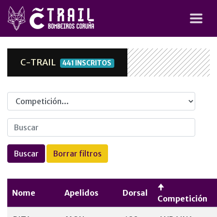
C-TRAIL
441 INSCRITOS
Competicion
Nome
Apelidos
Dorsal
Competición