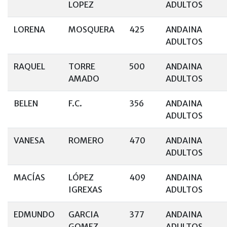
LOPEZ
ADULTOS
LORENA
MOSQUERA
425
ANDAINA
ADULTOS
RAQUEL
TORRE
500
ANDAINA
AMADO
ADULTOS
BELEN
F.C.
356
ANDAINA
ADULTOS
VANESA
ROMERO
470
ANDAINA
ADULTOS
MACÍAS
LÓPEZ
409
ANDAINA
IGREXAS
ADULTOS
EDMUNDO
GARCIA
377
ANDAINA
GOMEZ
ADULTOS