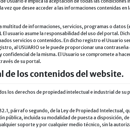
n de Usuario e implica la aceptación de todas las condiciones i
da vez que desee acceder a las informaciones contenidas en 
a multitud de informaciones, servicios, programas o datos (
l usuario asume la responsabilidad del uso del portal. Dicha
ados servicios o contenidos. En dicho registro el Usuario s
egistro, al USUARIO se le puede proporcionar una contraseña 
 confidencial de la misma. El Usuario se compromete a hace
través de su portal.
l de los contenidos del website.
os los derechos de propiedad intelectual e industrial de su
 y 32.1, párrafo segundo, de la Ley de Propiedad Intelectual
ón pública, incluida su modalidad de puesta a disposición, de
cualquier soporte y por cualquier medio técnico, sin la auto