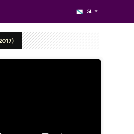
GL
2017
)