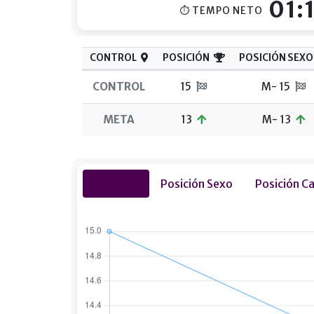
01:
⏱ TEMPO NETO
CONTROL
POSICIÓN
POSICIÓN SEXO
CONTROL
15
M- 15
META
13
M- 13
Posición
Posición Sexo
Posición C