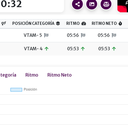
10:32
POSICIÓN CATEGORÍA
RITMO
RITMO NETO
VTAM- 5
05:56
05:56
VTAM- 4
05:53
05:53
ategoría
Ritmo
Ritmo Neto