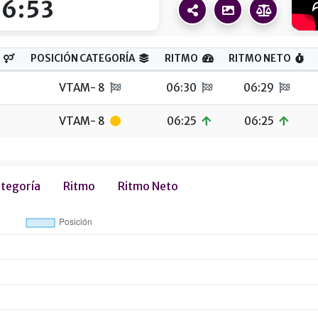
16:53
POSICIÓN CATEGORÍA
RITMO
RITMO NETO
VTAM- 8
06:30
06:29
VTAM- 8
06:25
06:25
ategoría
Ritmo
Ritmo Neto