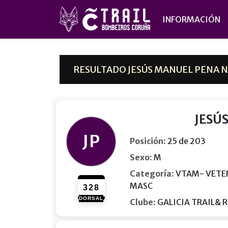
INFORMACIÓN
RESULTADO JESÚS MANUEL PENA NÚ
JESÚ
JP
Posición:
25 de 203
Sexo:
M
Categoría:
VTAM- VETE
MASC
328
DORSAL
Clube:
GALICIA TRAIL& 