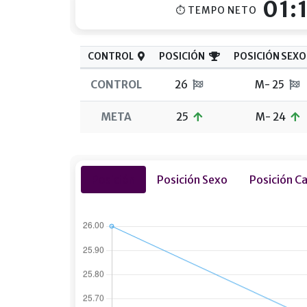
01:
⏱ TEMPO NETO
CONTROL
POSICIÓN
POSICIÓN SEXO
CONTROL
26
M- 25
META
25
M- 24
Posición
Posición Sexo
Posición C