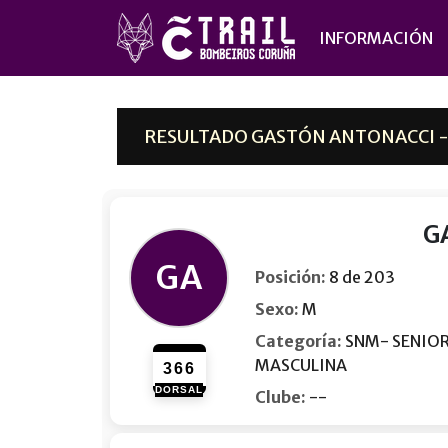
INFORMACIÓN
RESULTADO GASTÓN ANTONACCI - I
G
GA
Posición:
8 de 203
Sexo:
M
Categoría:
SNM- SENIO
MASCULINA
366
DORSAL
Clube:
--