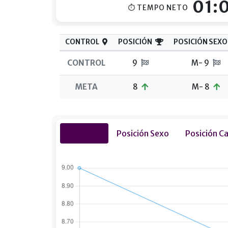
01:
⏱ TEMPO NETO
CONTROL
POSICIÓN
POSICIÓN SEXO
CONTROL
9
M- 9
META
8
M- 8
Posición
Posición Sexo
Posición C