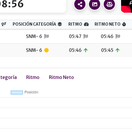
08:56
POSICIÓN CATEGORÍA
RITMO
RITMO NETO
SNM- 6
05:47
05:46
SNM- 6
05:46
05:45
ategoría
Ritmo
Ritmo Neto