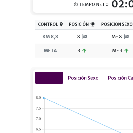
02:
⏱ TEMPO NETO
CONTROL
POSICIÓN
POSICIÓN SEXO
KM 8,8
8
M- 8
META
3
M- 3
Posición
Posición Sexo
Posición C