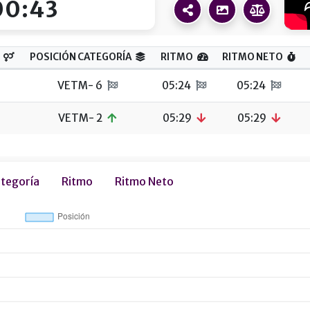
00:43
POSICIÓN CATEGORÍA
RITMO
RITMO NETO
VETM- 6
05:24
05:24
VETM- 2
05:29
05:29
ategoría
Ritmo
Ritmo Neto