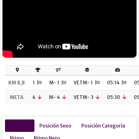
KM 8,8
1
M- 1
VETM- 1
05:14
0
META
4
M- 4
VETM- 3
05:30
0
Posición
Posición Sexo
Posición Categoría
Ritmo
Ritmo Neto