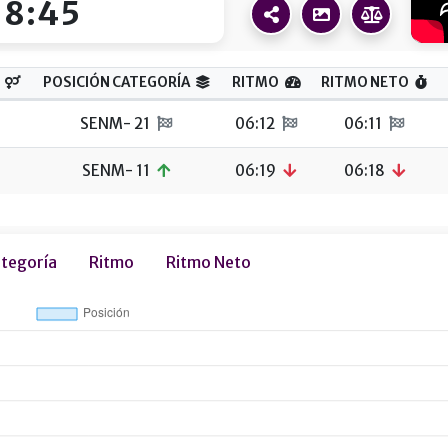
18:45
POSICIÓN CATEGORÍA
RITMO
RITMO NETO
SENM- 21
06:12
06:11
SENM- 11
06:19
06:18
ategoría
Ritmo
Ritmo Neto