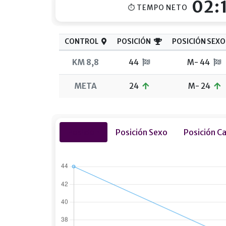
02:
⏱ TEMPO NETO
CONTROL
POSICIÓN
POSICIÓN SEXO
KM 8,8
44
M- 44
META
24
M- 24
Posición
Posición Sexo
Posición C