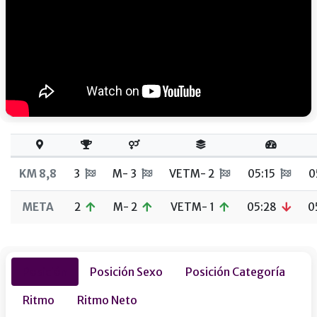
KM 8,8
3
M- 3
VETM- 2
05:15
0
META
2
M- 2
VETM- 1
05:28
0
Posición
Posición Sexo
Posición Categoría
Ritmo
Ritmo Neto