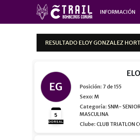
INFORMACIÓN
RESULTADO ELOY GONZALEZ HORTA
EL
EG
Posición:
7 de 155
Sexo:
M
Categoría:
SNM- SENIO
MASCULINA
5
DORSAL
Clube:
CLUB TRIATLON 