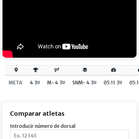
META
4
M- 4
SNM- 4
05:11
05:
Comparar atletas
Introducir número de dorsal