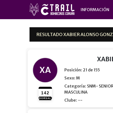
INFORMACIÓN
RESULTADO XABIER ALONSO GONZA
XABI
XA
Posición:
21 de 155
Sexo:
M
Categoría:
SNM- SENIO
MASCULINA
142
DORSAL
Clube:
--