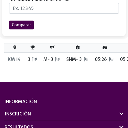
Comparar
KM 14
3
M- 3
SNM- 3
05:26
05:
INFORMACIÓN
INSCRICIÓN
RESULTADOS