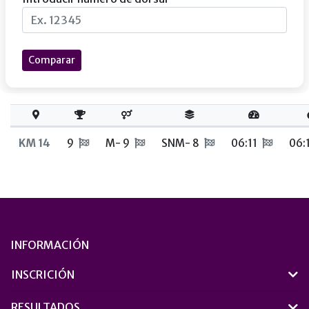
Comparar
KM 14
9
M- 9
SNM- 8
06:11
06:
INFORMACIÓN
INSCRICIÓN
RESULTADOS