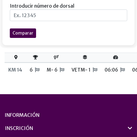
Introducir número de dorsal
Comparar
KM 14
6
M- 6
VETM- 1
06:06
0
INFORMACIÓN
INSCRICIÓN