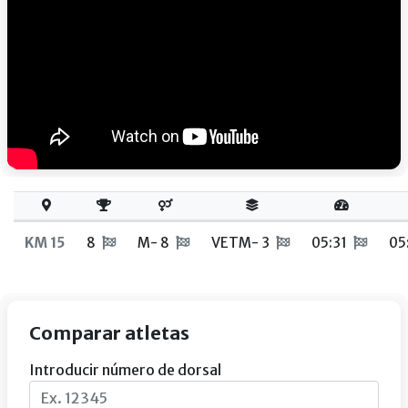
KM 15
8
M- 8
VETM- 3
05:31
05
Comparar atletas
Introducir número de dorsal