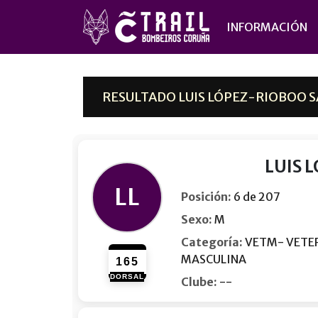
INFORMACIÓN
RESULTADO LUIS LÓPEZ-RIOBOO SA
LUIS 
LL
Posición:
6 de 207
Sexo:
M
Categoría:
VETM- VETE
MASCULINA
165
DORSAL
Clube:
--