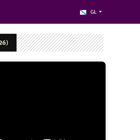
GL
26
)